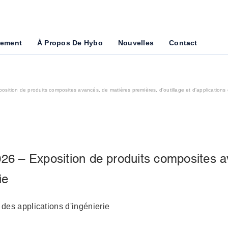
pement
À Propos De Hybo
Nouvelles
Contact
tion de produits composites avancés, de matières premières, d'outillage et d'applications d
 – Exposition de produits composites av
ie
des applications d'ingénierie