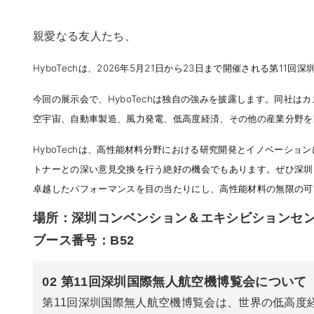
親愛なる友人たち、
HyboTechは、2026年5月21日から23日まで開催される第
今回の展示会で、HyboTechは独自の強みを披露します。同社
空宇宙、自動車製造、風力発電、低高度経済、その他の産業分野を問
HyboTechは、高性能材料分野における研究開発とイノベーシ
トナーとの深い意見交換を行う絶好の機会でもあります。ぜひ深圳国
卓越したパフォーマンスを目の当たりにし、高性能材料の無限の可
場所：深圳コンベンション＆エキシビションセン
ブース番号：B52
02 第11回深圳国際無人航空機博覧会について
第11回深圳国際無人航空機博覧会は、世界の低高度