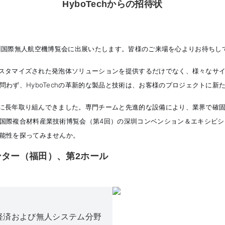
HyboTechからの招待状
11回深圳国際無人航空機博覧会に出展いたします。皆様のご来場を心よりお待ち
はカスタマイズされた発泡体ソリューションを提供するだけでなく、様々なサ
わず、HyboTechの革新的な製品と技術は、お客様のプロジェクトに新
ョンに長年取り組んできました。専門チームと先進的な設備により、業界で
際複合材料産業技術博覧会（第4回）の深圳コンベンション＆エキシビション
能性を探ってみませんか。
ター（福田）、第2ホール
経済および無人システム分野