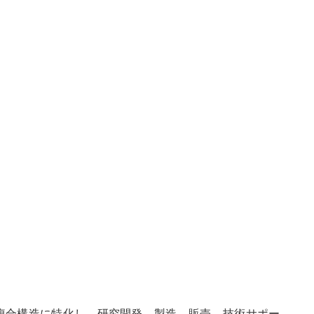
ォームコアおよび複合構造に特化し、研究開発、製造、販売、技術サポー