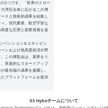
の1つです。「世界のドロー
オ大湾区全体に広がるこの博
ソースと技術的成果を結集し
ティ、現代農業、航空宇宙な
の高度な応用と産業発展を促
コンベンション＆エキシビシ
ローンおよび低高度経済分野
す。この博覧会は、業界をリ
く、革新的なスタートアップ
者が最先端の成果を披露し、
れたプラットフォームを提供
03 Hyboチームについて
 Materials Technology Co., Ltd.は、高性能フ