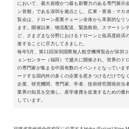
において、最大規模かつ最も影響力のある専門展示会
ン首都」である深圳を拠点とし、広東・香港・マカ
覧会は、ドローン産業チェーン全体から革新的なリ
ます。開催以来、物流配送、緊急救助、スマートシ
ど、さまざまな分野におけるドローンと低高度経済
進することに尽力してきました。
毎年5月、第11回深圳国際無人航空機博覧会が深圳
ョンセンター（福田）で盛大に開催され、世界のド
の専門家が集まる中国有数のイベントとなっていま
ードする国内外の多くの企業を惹きつけるだけでな
企業、研究機関、専門家、学者、技術研究開発担当
業界の知見を交換し、産学連携を促進するための優
しています。
福建省泉州総合保税区に位置するHybo (Fujian) New