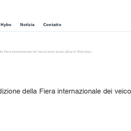
 Hybo
Notizia
Contatto
a Fiera internazionale dei veicoli aerei senza pilota di Shenzhen.
zione della Fiera internazionale dei veico