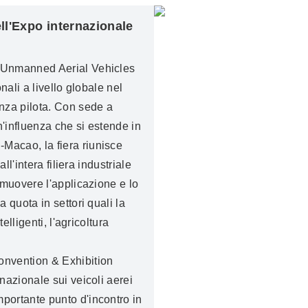
ll'Expo internazionale
l Unmanned Aerial Vehicles
nali a livello globale nel
enza pilota. Con sede a
'influenza che si estende in
Macao, la fiera riunisce
ll'intera filiera industriale
omuovere l'applicazione e lo
 quota in settori quali la
elligenti, l'agricoltura
onvention & Exhibition
nazionale sui veicoli aerei
portante punto d'incontro in