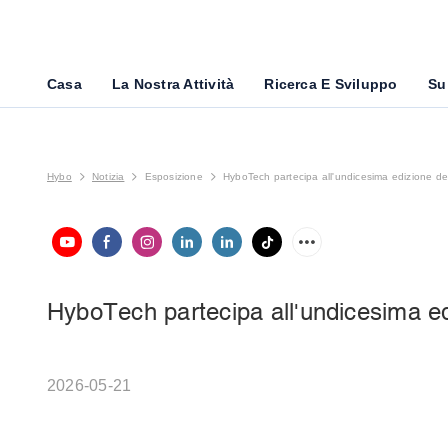
Casa
La Nostra Attività
Ricerca E Sviluppo
Su
Hybo
Notizia
Esposizione
HyboTech partecipa all'undicesima edizione dell
HyboTech partecipa all'undicesima edi
2026-05-21