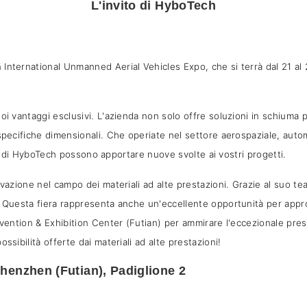
L'invito di HyboTech
nternational Unmanned Aerial Vehicles Expo, che si terrà dal 21 al 2
uoi vantaggi esclusivi. L'azienda non solo offre soluzioni in schium
specifiche dimensionali. Che operiate nel settore aerospaziale, autom
tive di HyboTech possono apportare nuove svolte ai vostri progetti.
vazione nel campo dei materiali ad alte prestazioni. Grazie al suo tea
. Questa fiera rappresenta anche un'eccellente opportunità per appr
onvention & Exhibition Center (Futian) per ammirare l'eccezionale pr
sibilità offerte dai materiali ad alte prestazioni!
henzhen (Futian), Padiglione 2